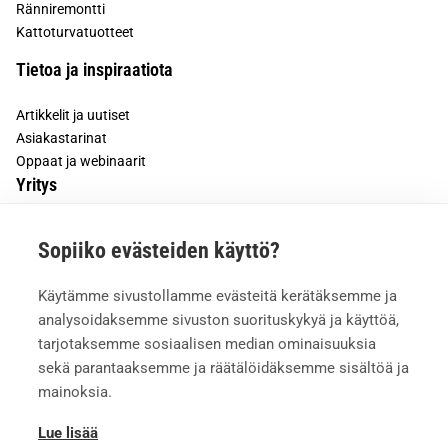
Ränniremontti
Kattoturvatuotteet
Tietoa ja inspiraatiota
Artikkelit ja uutiset
Asiakastarinat
Oppaat ja webinaarit
Yritys
Tietoa meistä
Sopiiko evästeiden käyttö?
Asiakkaiden kokemuksia
Meille töihin
Käytämme sivustollamme evästeitä kerätäksemme ja
Yhteystiedot
analysoidaksemme sivuston suorituskykyä ja käyttöä,
Mediapankki
tarjotaksemme sosiaalisen median ominaisuuksia
sekä parantaaksemme ja räätälöidäksemme sisältöä ja
mainoksia.
Lue lisää