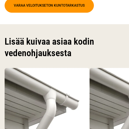
VARAA VELOITUKSETON KUNTOTARKASTUS
Lisää kuivaa asiaa kodin
vedenohjauksesta
Käytä nuolinäppäimiä siirtyäksesi karusellin diojen välillä.