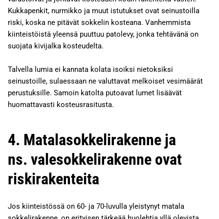
Kukkapenkit, nurmikko ja muut istutukset ovat seinustoilla
riski, koska ne pitävät sokkelin kosteana. Vanhemmista
kiinteistöistä yleensä puuttuu patolevy, jonka tehtävänä on
suojata kivijalka kosteudelta.
Talvella lumia ei kannata kolata isoiksi nietoksiksi
seinustoille, sulaessaan ne valuttavat melkoiset vesimäärät
perustuksille. Samoin katolta putoavat lumet lisäävät
huomattavasti kosteusrasitusta.
4. Matalasokkelirakenne ja
ns. valesokkelirakenne ovat
riskirakenteita
Jos kiinteistössä on 60- ja 70-luvulla yleistynyt matala
sokkelirakenne, on erityisen tärkeää huolehtia yllä olevista