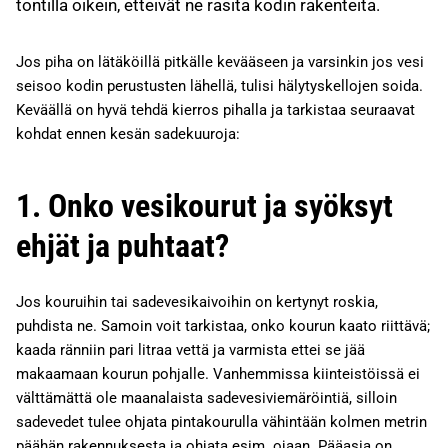
tontilla oikein, etteivät ne rasita kodin rakenteita.
Jos piha on lätäköillä pitkälle kevääseen ja varsinkin jos vesi
seisoo kodin perustusten lähellä, tulisi hälytyskellojen soida.
Keväällä on hyvä tehdä kierros pihalla ja tarkistaa seuraavat
kohdat ennen kesän sadekuuroja:
1. Onko vesikourut ja syöksyt
ehjät ja puhtaat?
Jos kouruihin tai sadevesikaivoihin on kertynyt roskia,
puhdista ne. Samoin voit tarkistaa, onko kourun kaato riittävä;
kaada ränniin pari litraa vettä ja varmista ettei se jää
makaamaan kourun pohjalle. Vanhemmissa kiinteistöissä ei
välttämättä ole maanalaista sadevesiviemäröintiä, silloin
sadevedet tulee ohjata pintakourulla vähintään kolmen metrin
päähän rakennuksesta ja ohjata esim. ojaan. Pääasia on,