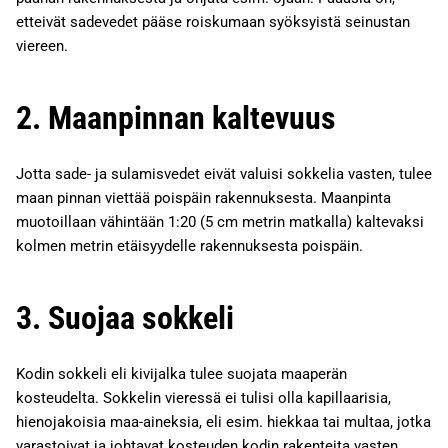
etteivät sadevedet pääse roiskumaan syöksyistä seinustan
viereen.
2. Maanpinnan kaltevuus
Jotta sade- ja sulamisvedet eivät valuisi sokkelia vasten, tulee
maan pinnan viettää poispäin rakennuksesta. Maanpinta
muotoillaan vähintään 1:20 (5 cm metrin matkalla) kaltevaksi
kolmen metrin etäisyydelle rakennuksesta poispäin.
3. Suojaa sokkeli
Kodin sokkeli eli kivijalka tulee suojata maaperän
kosteudelta. Sokkelin vieressä ei tulisi olla kapillaarisia,
hienojakoisia maa-aineksia, eli esim. hiekkaa tai multaa, jotka
varastoivat ja johtavat kosteuden kodin rakenteita vasten.