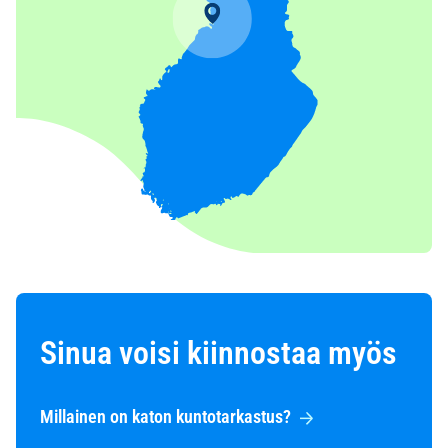
Sinua voisi kiinnostaa myös
Millainen on katon kuntotarkastus?