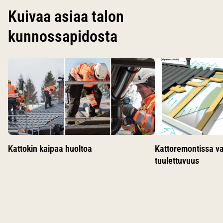
Kuivaa asiaa talon
kunnossapidosta
Käytä nuolinäppäimiä siirtyäksesi karusellin diojen välillä.
Kattokin kaipaa huoltoa
Kattoremontissa v
tuulettuvuus