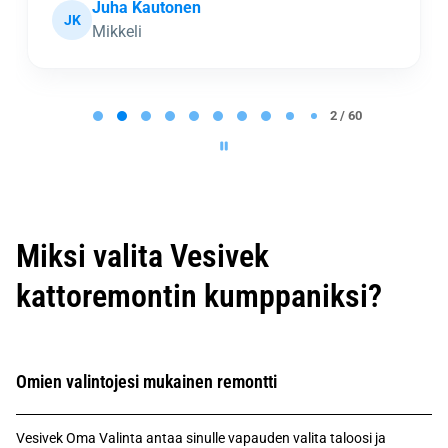
Juha Kautonen
JK
Mikkeli
P
a
2 / 60
g
e
2
o
f
6
0
Miksi valita Vesivek
kattoremontin kumppaniksi?
Omien valintojesi mukainen remontti
Vesivek Oma Valinta antaa sinulle vapauden valita taloosi ja