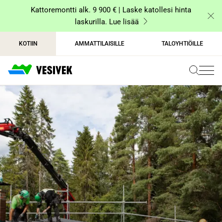
Siirry
Kattoremontti alk. 9 900 € | Laske katollesi hinta
sisältöön
laskurilla. Lue lisää
KOTIIN
AMMATTILAISILLE
TALOYHTIÖILLE