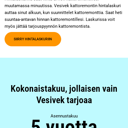
muutamassa minuutissa. Vesivek kattoremontin hintalaskuri
auttaa sinut alkuun, kun suunnittelet kattoremonttia. Saat heti
suuntaa-antavan hinnan kattoremontillesi. Laskurissa voit
myös jättää tarjouspyynnön kattoremontista.
SIIRRY HINTALASKURIIN
Kokonaistakuu, jollaisen vain
Vesivek tarjoaa
Asennustakuu
5 vuotta