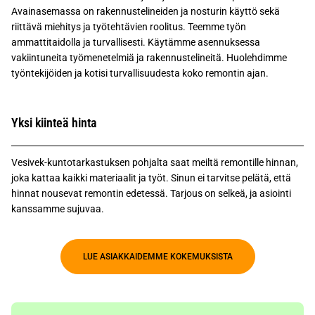
Avainasemassa on rakennustelineiden ja nosturin käyttö sekä
riittävä miehitys ja työtehtävien roolitus. Teemme työn
ammattitaidolla ja turvallisesti. Käytämme asennuksessa
vakiintuneita työmenetelmiä ja rakennustelineitä. Huolehdimme
työntekijöiden ja kotisi turvallisuudesta koko remontin ajan.
Yksi kiinteä hinta
Vesivek-kuntotarkastuksen pohjalta saat meiltä remontille hinnan,
joka kattaa kaikki materiaalit ja työt. Sinun ei tarvitse pelätä, että
hinnat nousevat remontin edetessä. Tarjous on selkeä, ja asiointi
kanssamme sujuvaa.
LUE ASIAKKAIDEMME KOKEMUKSISTA