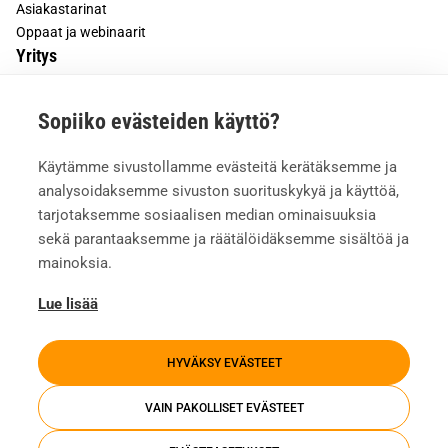
Asiakastarinat
Oppaat ja webinaarit
Yritys
Tietoa meistä
Sopiiko evästeiden käyttö?
Asiakkaiden kokemuksia
Meille töihin
Käytämme sivustollamme evästeitä kerätäksemme ja
Yhteystiedot
analysoidaksemme sivuston suorituskykyä ja käyttöä,
Mediapankki
tarjotaksemme sosiaalisen median ominaisuuksia
sekä parantaaksemme ja räätälöidäksemme sisältöä ja
mainoksia.
Lue lisää
HYVÄKSY EVÄSTEET
VAIN PAKOLLISET EVÄSTEET