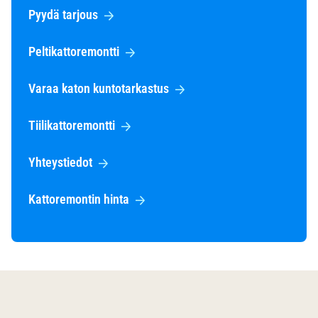
Pyydä tarjous
Peltikattoremontti
Varaa katon kuntotarkastus
Tiilikattoremontti
Yhteystiedot
Kattoremontin hinta