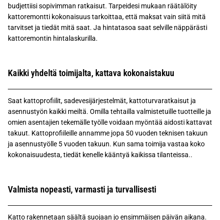
budjettiisi sopivimman ratkaisut. Tarpeidesi mukaan räätälöity
kattoremontti kokonaisuus tarkoittaa, että maksat vain siitä mitä
tarvitset ja tiedät mitä saat. Ja hintatasoa saat selville näppärästi
kattoremontin hintalaskurilla.
Kaikki yhdeltä toimijalta, kattava kokonaistakuu
Saat kattoprofiilit, sadevesijärjestelmät, kattoturvaratkaisut ja
asennustyön kaikki meiltä. Omilla tehtailla valmistetuille tuotteille ja
omien asentajien tekemälle työlle voidaan myöntää aidosti kattavat
takuut. Kattoprofiileille annamme jopa 50 vuoden teknisen takuun
ja asennustyölle 5 vuoden takuun. Kun sama toimija vastaa koko
kokonaisuudesta, tiedät kenelle kääntyä kaikissa tilanteissa..
Valmista nopeasti, varmasti ja turvallisesti
Katto rakennetaan säältä suojaan jo ensimmäisen päivän aikana.