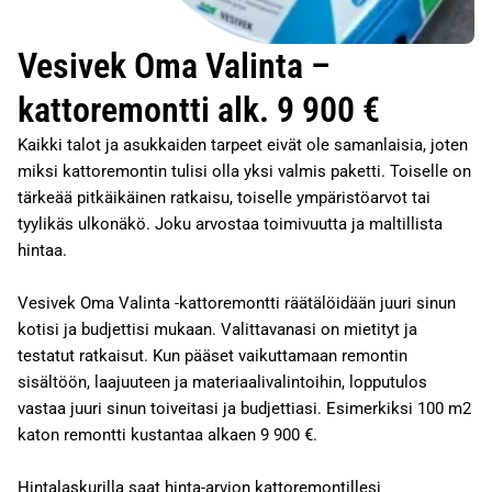
Vesivek Oma Valinta –
kattoremontti alk. 9 900 €
Kaikki talot ja asukkaiden tarpeet eivät ole samanlaisia, joten
miksi kattoremontin tulisi olla yksi valmis paketti. Toiselle on
tärkeää pitkäikäinen ratkaisu, toiselle ympäristöarvot tai
tyylikäs ulkonäkö. Joku arvostaa toimivuutta ja maltillista
hintaa.
Vesivek Oma Valinta -kattoremontti räätälöidään juuri sinun
kotisi ja budjettisi mukaan. Valittavanasi on mietityt ja
testatut ratkaisut. Kun pääset vaikuttamaan remontin
sisältöön, laajuuteen ja materiaalivalintoihin, lopputulos
vastaa juuri sinun toiveitasi ja budjettiasi. Esimerkiksi 100 m2
katon remontti kustantaa alkaen 9 900 €.
Hintalaskurilla saat hinta-arvion kattoremontillesi