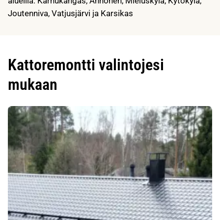
alueilla: Karhukangas, Annonen, Mieluskylä, Kytökylä,
Joutenniva, Vatjusjärvi ja Karsikas
Kattoremontti valintojesi
mukaan