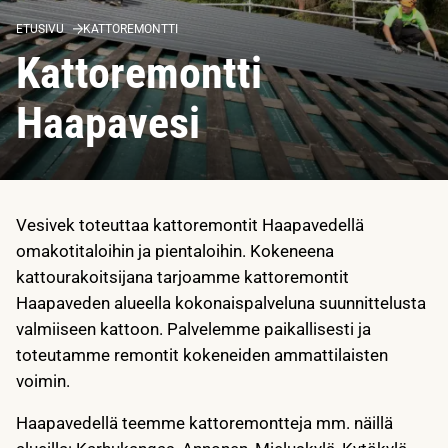
ETUSIVU
KATTOREMONTTI
Kattoremontti
Haapavesi
Vesivek toteuttaa kattoremontit Haapavedellä
omakotitaloihin ja pientaloihin. Kokeneena
kattourakoitsijana tarjoamme kattoremontit
Haapaveden alueella kokonaispalveluna suunnittelusta
valmiiseen kattoon. Palvelemme paikallisesti ja
toteutamme remontit kokeneiden ammattilaisten
voimin.
Haapavedellä teemme kattoremontteja mm. näillä