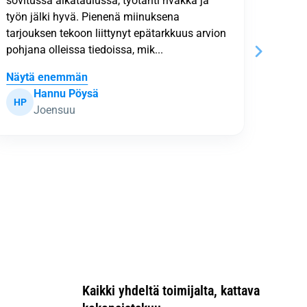
Anne Kuuttihonka
AK
JT
Tuupovaara
Kaikki yhdeltä toimijalta, kattava