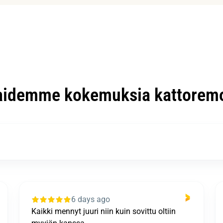
aidemme kokemuksia kattoremo
6 days ago
Kokonaisuus kiitettävä. Prosessi eteni