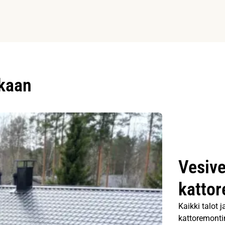
ukaan
Vesive
kattor
Kaikki talot 
kattoremontin