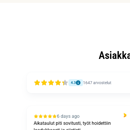
Asiakk
1647
arvostelut
4.3
6 days ago
Kaikki mennyt juuri niin kuin sovittu oltiin