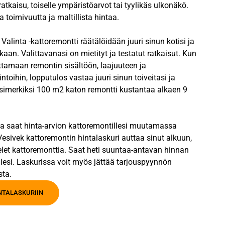
ratkaisu, toiselle ympäristöarvot tai tyylikäs ulkonäkö.
 toimivuutta ja maltillista hintaa.
alinta -kattoremontti räätälöidään juuri sinun kotisi ja
kaan. Valittavanasi on mietityt ja testatut ratkaisut. Kun
ttamaan remontin sisältöön, laajuuteen ja
intoihin, lopputulos vastaa juuri sinun toiveitasi ja
Esimerkiksi 100 m2 katon remontti kustantaa alkaen 9
la saat hinta-arvion kattoremontillesi muutamassa
esivek kattoremontin hintalaskuri auttaa sinut alkuun,
elet kattoremonttia. Saat heti suuntaa-antavan hinnan
lesi. Laskurissa voit myös jättää tarjouspyynnön
sta.
INTALASKURIIN