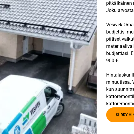
pitkäikäinen 
Joku arvostaa
Vesivek Oma V
budjettisi mu
pääset vaiku
materiaalival
budjettiasi. 
900 €.
Hintalaskuril
minuutissa. V
kun suunnitt
kattoremontil
kattoremonti
SIIRRY H