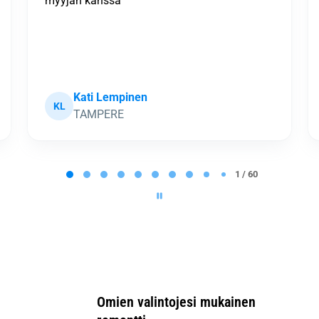
sovitussa aikataulussa, työtahti rivakka ja
työn jälki hyvä. Pienenä miinuksena
tarjouksen tekoon liittynyt epätarkkuus arvion
pohjana olleissa tiedoissa, mik...
Näytä enemmän
Hannu Pöysä
HP
Joensuu
2 / 60
Omien valintojesi mukainen