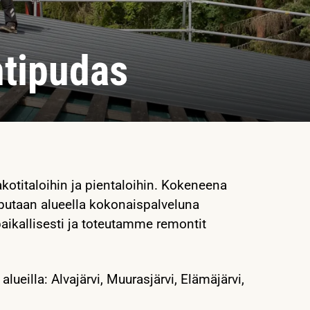
htipudas
kotitaloihin ja pientaloihin. Kokeneena
iputaan alueella kokonaispalveluna
aikallisesti ja toteutamme remontit
ueilla: Alvajärvi, Muurasjärvi, Elämäjärvi,