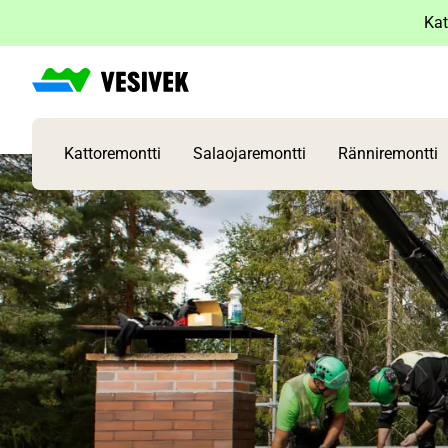
Siirry
Kat
sisältöön
Kattoremontti
Salaojaremontti
Ränniremontti