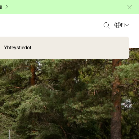
ää
Fi
Yhteystiedot