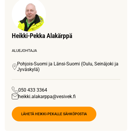
Heikki-Pekka Alakärppä
ALUEJOHTAJA
Pohjois-Suomi ja Länsi-Suomi (Oulu, Seinäjoki ja
Jyväskylä)
050 433 3364
heikki.alakarppa@vesivek.fi
LÄHETÄ HEIKKI-PEKALLE SÄHKÖPOSTIA