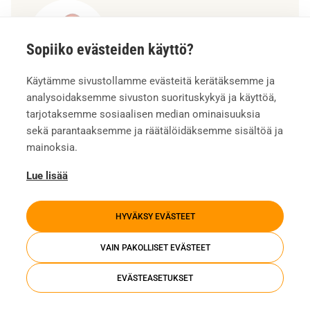
Sopiiko evästeiden käyttö?
Käytämme sivustollamme evästeitä kerätäksemme ja
Matti Harju
analysoidaksemme sivuston suorituskykyä ja käyttöä,
tarjotaksemme sosiaalisen median ominaisuuksia
MYYNTIPÄÄLLIKKÖ, EDUSTAJAMYYNTI
sekä parantaaksemme ja räätälöidäksemme sisältöä ja
mainoksia.
Pirkkala
Lue lisää
040 842 7489
HYVÄKSY EVÄSTEET
matti.harju@vesivek.fi
VAIN PAKOLLISET EVÄSTEET
LÄHETÄ MATILLE SÄHKÖPOSTIA
EVÄSTEASETUKSET