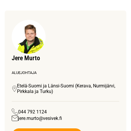
Jere Murto
ALUEJOHTAJA
Etelä-Suomi ja Länsi-Suomi (Kerava, Nurmijärvi,
Pirkkala ja Turku)
044 792 1124
jere.murto@vesivek.fi