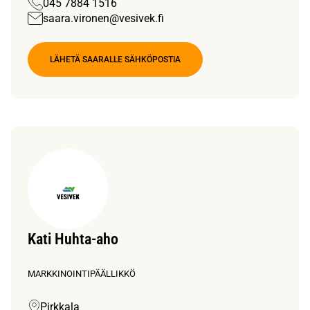
045 7884 1516
saara.vironen@vesivek.fi
LÄHETÄ SAARALLE SÄHKÖPOSTIA
Kati Huhta-aho
MARKKINOINTIPÄÄLLIKKÖ
Pirkkala