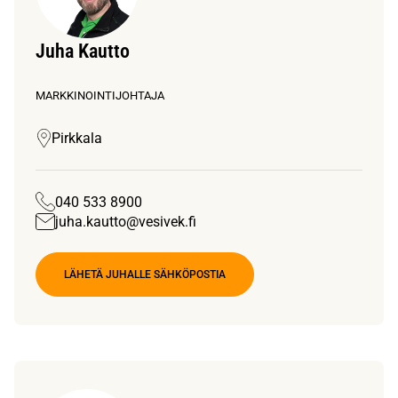
Juha Kautto
MARKKINOINTIJOHTAJA
Pirkkala
040 533 8900
juha.kautto@vesivek.fi
LÄHETÄ JUHALLE SÄHKÖPOSTIA