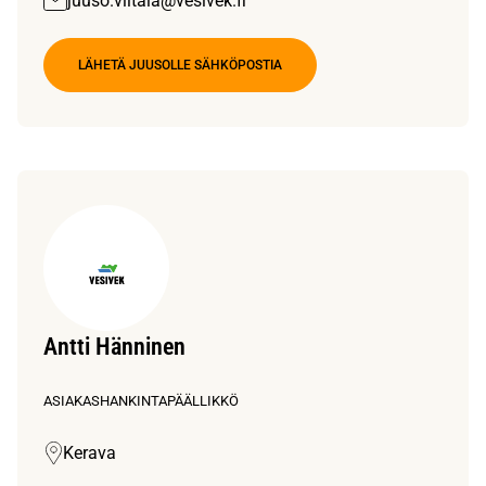
juuso.viitala@vesivek.fi
LÄHETÄ JUUSOLLE SÄHKÖPOSTIA
Antti Hänninen
ASIAKASHANKINTAPÄÄLLIKKÖ
Kerava