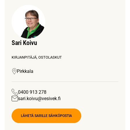
Sari Koivu
KIRJANPITÄJÄ, OSTOLASKUT
Pirkkala
0400 913 278
sari.koivu@vesivek.fi
LÄHETÄ SARILLE SÄHKÖPOSTIA