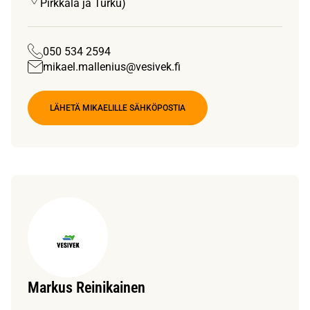
Pirkkala ja Turku)
050 534 2594
mikael.mallenius@vesivek.fi
LÄHETÄ MIKAELILLE SÄHKÖPOSTIA
Markus Reinikainen