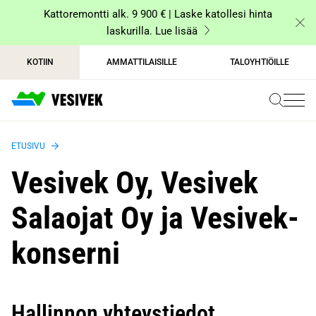
Siirry
Kattoremontti alk. 9 900 € | Laske katollesi hinta
sisältöön
laskurilla. Lue lisää
KOTIIN
AMMATTILAISILLE
TALOYHTIÖILLE
ETUSIVU
Vesivek Oy, Vesivek
Salaojat Oy ja Vesivek-
konserni
Hallinnon yhteystiedot