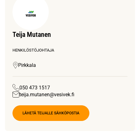
Teija Mutanen
HENKILÖSTÖJOHTAJA
Pirkkala
050 473 1517
teija.mutanen@vesivek.fi
LÄHETÄ TEIJALLE SÄHKÖPOSTIA