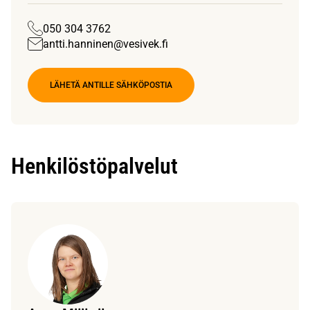
050 304 3762
antti.hanninen@vesivek.fi
LÄHETÄ ANTILLE SÄHKÖPOSTIA
Henkilöstöpalvelut