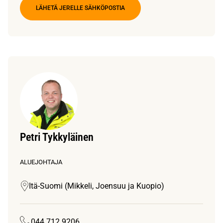
LÄHETÄ JERELLE SÄHKÖPOSTIA
Petri Tykkyläinen
ALUEJOHTAJA
Itä-Suomi (Mikkeli, Joensuu ja Kuopio)
044 712 9206