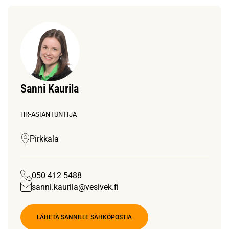
Sanni Kaurila
HR-ASIANTUNTIJA
Pirkkala
050 412 5488
sanni.kaurila@vesivek.fi
LÄHETÄ SANNILLE SÄHKÖPOSTIA