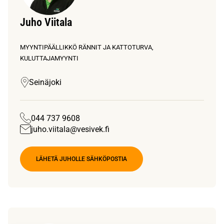
Juho Viitala
MYYNTIPÄÄLLIKKÖ RÄNNIT JA KATTOTURVA,
KULUTTAJAMYYNTI
Seinäjoki
044 737 9608
juho.viitala@vesivek.fi
LÄHETÄ JUHOLLE SÄHKÖPOSTIA