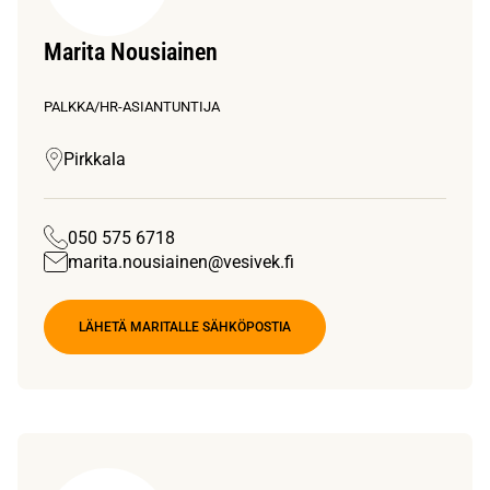
Marita Nousiainen
PALKKA/HR-ASIANTUNTIJA
Pirkkala
050 575 6718
marita.nousiainen@vesivek.fi
LÄHETÄ MARITALLE SÄHKÖPOSTIA