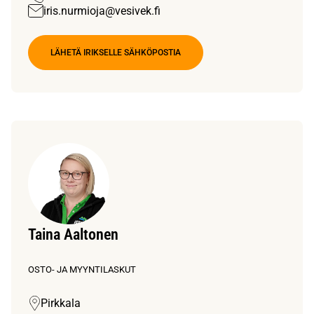
iris.nurmioja@vesivek.fi
LÄHETÄ IRIKSELLE SÄHKÖPOSTIA
Taina Aaltonen
OSTO- JA MYYNTILASKUT
Pirkkala