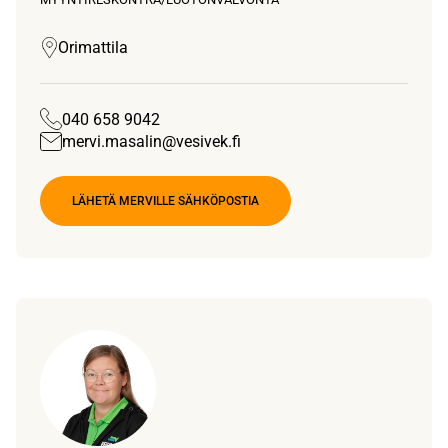
Orimattila
040 658 9042
mervi.masalin@vesivek.fi
LÄHETÄ MERVILLE SÄHKÖPOSTIA