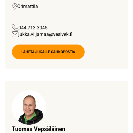
Orimattila
044 713 3045
jukka.viljamaa@vesivek.fi
LÄHETÄ JUKALLE SÄHKÖPOSTIA
Tuomas Vepsäläinen