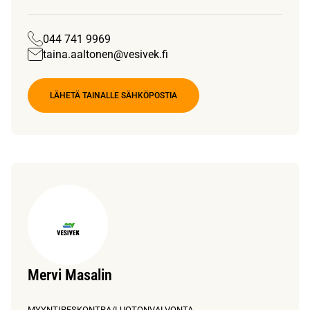
044 741 9969
taina.aaltonen@vesivek.fi
LÄHETÄ TAINALLE SÄHKÖPOSTIA
Mervi Masalin
MYYNTIRESKONTRA/LUOTONVALVONTA