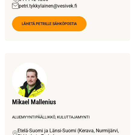
petri.tykkylainen@vesivek.fi
LÄHETÄ PETRILLE SÄHKÖPOSTIA
Mikael Mallenius
ALUEMYYNTIPÄÄLLIKKÖ, KULUTTAJAMYNTI
Etelä-Suomi ja Länsi-Suomi (Kerava, Nurmijärvi,