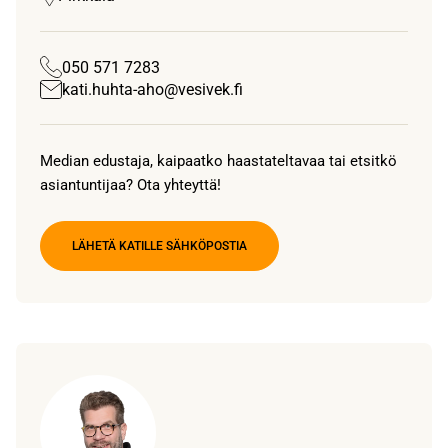
050 571 7283
kati.huhta-aho@vesivek.fi
Median edustaja, kaipaatko haastateltavaa tai etsitkö
asiantuntijaa? Ota yhteyttä!
LÄHETÄ KATILLE SÄHKÖPOSTIA