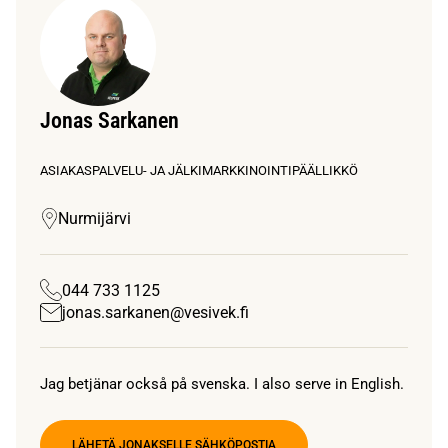
Jonas Sarkanen
ASIAKASPALVELU- JA JÄLKIMARKKINOINTIPÄÄLLIKKÖ
Nurmijärvi
044 733 1125
jonas.sarkanen@vesivek.fi
Jag betjänar också på svenska. I also serve in English.
LÄHETÄ JONAKSELLE SÄHKÖPOSTIA