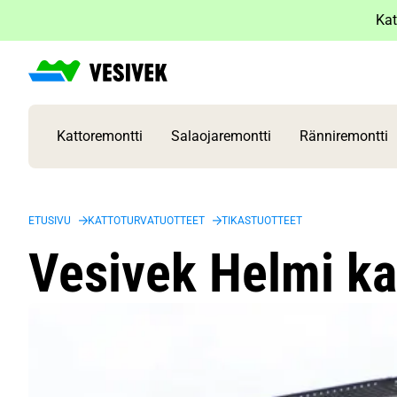
Siirry
Kat
sisältöön
Kattoremontti
Salaojaremontti
Ränniremontti
ETUSIVU
KATTOTURVATUOTTEET
TIKASTUOTTEET
Vesivek Helmi ka