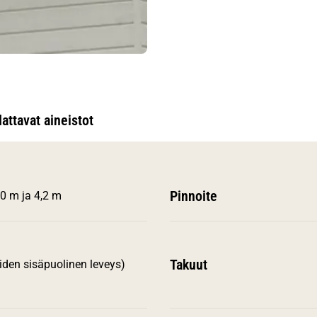
attavat aineistot
Pinnoite
,0 m ja 4,2 m
Takuut
den sisäpuolinen leveys)