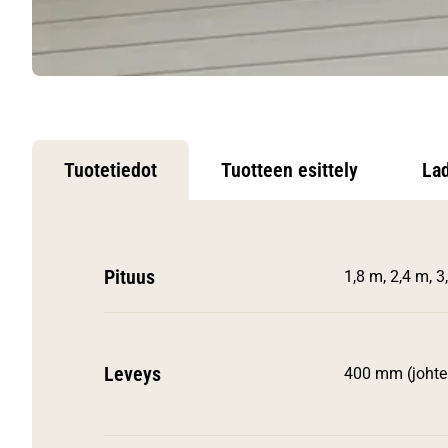
Tuotetiedot
Tuotteen esittely
Lad
Pituus
1,8 m, 2,4 m, 3
Leveys
400 mm (johtei