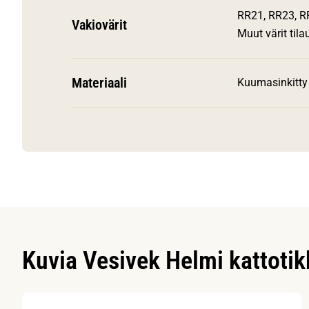
RR21, RR23, R
Vakiovärit
Muut värit til
Materiaali
Kuumasinkitty 
Kuvia Vesivek Helmi kattoti