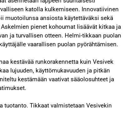
kaat asennetaan lappeen suuntaisesti
rvalliseen katolla kulkemiseen. Innovatiivinen
ii muotoilunsa ansiosta käytettäväksi sekä
. Askelmien pienet kohoumat lisäävät kitkaa ja
van ja turvallisen otteen. Helmi-tikkaan puolan
äyttäjälle vaarallisen puolan pyörähtämisen.
maa kestävää runkorakennetta kuin Vesivek
akaa lujuuden, käyttömukavuuden ja pitkän
niteltu kestämään vaativat sääolosuhteet ja
atimukset.
a tuotanto. Tikkaat valmistetaan Vesivekin