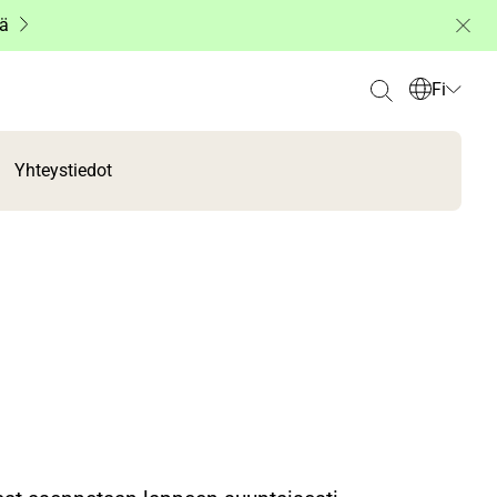
ää
Fi
Yhteystiedot