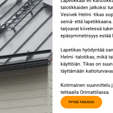
Lapetikkaat eli kattotik
talotikkaiden jatkoksi tu
Vesivek Helmi -tikas sop
seinä- että lapetikkaana
tarjoavat kiivetessä tuke
epäsymmetrisyys estää k
Lapetikas hyödyntää sa
Helmi -talotikas, mikä t
käyttöiän. Tikas on suun
täyttämään kattoturvava
Kotimainen suunnittelu j
tehtaalla Orimattilassa.
PYYDÄ TARJOUS