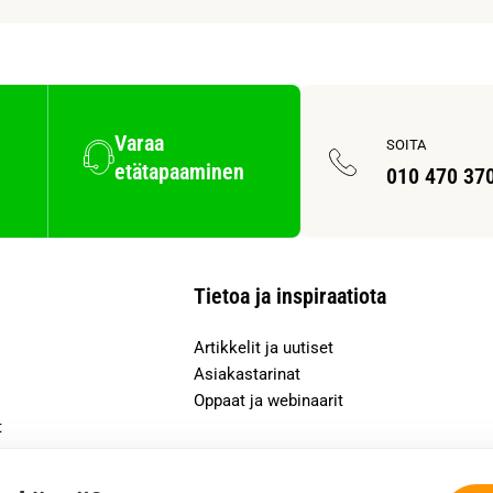
Varaa
SOITA
etätapaaminen
010 470 37
Tietoa ja inspiraatiota
Artikkelit ja uutiset
Asiakastarinat
Oppaat ja webinaarit
t