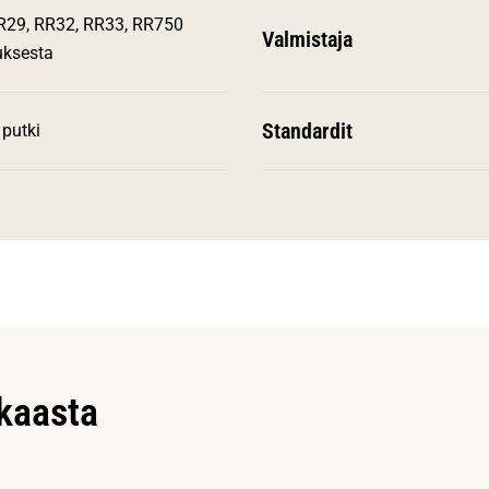
R29, RR32, RR33, RR750
Valmistaja
auksesta
Standardit
putki
kkaasta