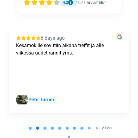
1077
arvostelut
4.2
6 days ago
Kesämökille sovittiin aikana treffit ja alle
viikossa uudet rännit yms.
Pete Turner
P
a
2 / 63
g
e