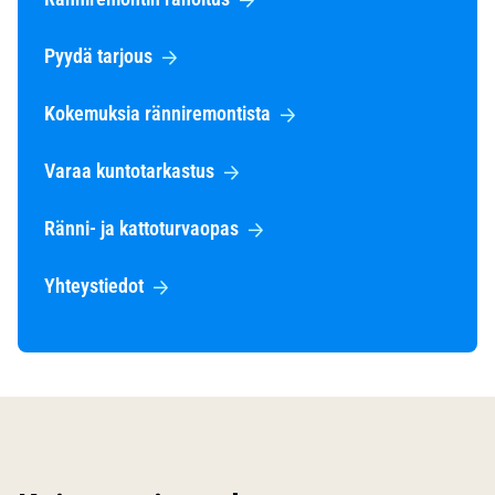
Pyydä tarjous
Kokemuksia ränniremontista
Varaa kuntotarkastus
Ränni- ja kattoturvaopas
Yhteystiedot