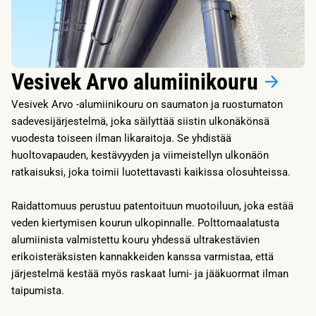
Vesivek Arvo alumiinikouru
Vesivek Arvo -alumiinikouru on saumaton ja ruostumaton
sadevesijärjestelmä, joka säilyttää siistin ulkonäkönsä
vuodesta toiseen ilman likaraitoja. Se yhdistää
huoltovapauden, kestävyyden ja viimeistellyn ulkonäön
ratkaisuksi, joka toimii luotettavasti kaikissa olosuhteissa.
Raidattomuus perustuu patentoituun muotoiluun, joka estää
veden kiertymisen kourun ulkopinnalle. Polttomaalatusta
alumiinista valmistettu kouru yhdessä ultrakestävien
erikoisteräksisten kannakkeiden kanssa varmistaa, että
järjestelmä kestää myös raskaat lumi- ja jääkuormat ilman
taipumista.