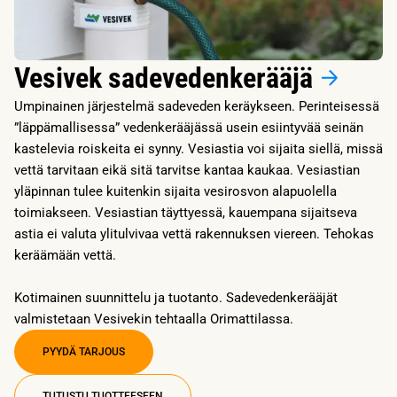
Vesivek sadevedenkerääjä
Umpinainen järjestelmä sadeveden keräykseen. Perinteisessä
”läppämallisessa” vedenkerääjässä usein esiintyvää seinän
kastelevia roiskeita ei synny. Vesiastia voi sijaita siellä, missä
vettä tarvitaan eikä sitä tarvitse kantaa kaukaa. Vesiastian
yläpinnan tulee kuitenkin sijaita vesirosvon alapuolella
toimiakseen. Vesiastian täyttyessä, kauempana sijaitseva
astia ei valuta ylitulvivaa vettä rakennuksen viereen. Tehokas
keräämään vettä.
Kotimainen suunnittelu ja tuotanto. Sadevedenkerääjät
valmistetaan Vesivekin tehtaalla Orimattilassa.
PYYDÄ TARJOUS
TUTUSTU TUOTTEESEEN