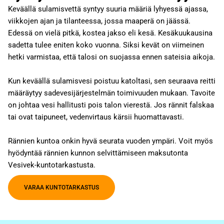
Keväällä sulamisvettä syntyy suuria määriä lyhyessä ajassa,
viikkojen ajan ja tilanteessa, jossa maaperä on jäässä.
Edessä on vielä pitkä, kostea jakso eli kesä. Kesäkuukausina
sadetta tulee eniten koko vuonna. Siksi kevät on viimeinen
hetki varmistaa, että talosi on suojassa ennen sateisia aikoja.
Kun keväällä sulamisvesi poistuu katoltasi, sen seuraava reitti
määräytyy sadevesijärjestelmän toimivuuden mukaan. Tavoite
on johtaa vesi hallitusti pois talon vierestä. Jos rännit falskaa
tai ovat taipuneet, vedenvirtaus kärsii huomattavasti.
Rännien kuntoa onkin hyvä seurata vuoden ympäri. Voit myös
hyödyntää rännien kunnon selvittämiseen maksutonta
Vesivek-kuntotarkastusta.
VARAA KUNTOTARKASTUS