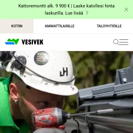
Siirry
Kattoremontti alk. 9 900 € | Laske katollesi hinta
sisältöön
laskurilla. Lue lisää
KOTIIN
AMMATTILAISILLE
TALOYHTIÖILLE