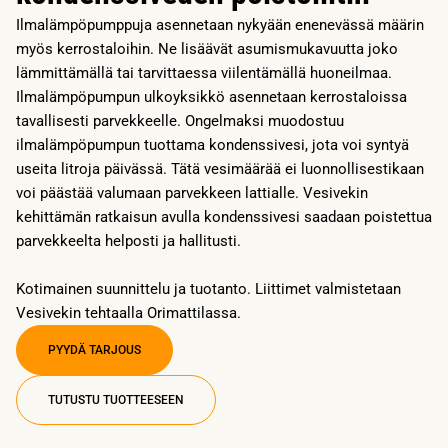
Ilmalämpöpumppuja asennetaan nykyään enenevässä määrin
myös kerrostaloihin. Ne lisäävät asumismukavuutta joko
lämmittämällä tai tarvittaessa viilentämällä huoneilmaa.
Ilmalämpöpumpun ulkoyksikkö asennetaan kerrostaloissa
tavallisesti parvekkeelle. Ongelmaksi muodostuu
ilmalämpöpumpun tuottama kondenssivesi, jota voi syntyä
useita litroja päivässä. Tätä vesimäärää ei luonnollisestikaan
voi päästää valumaan parvekkeen lattialle. Vesivekin
kehittämän ratkaisun avulla kondenssivesi saadaan poistettua
parvekkeelta helposti ja hallitusti.
Kotimainen suunnittelu ja tuotanto. Liittimet valmistetaan
Vesivekin tehtaalla Orimattilassa.
PYYDÄ TARJOUS
TUTUSTU TUOTTEESEEN