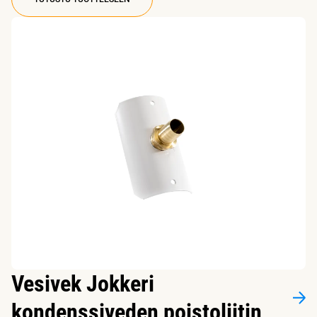
Vesivek Jokkeri
kondenssiveden poistoliitin