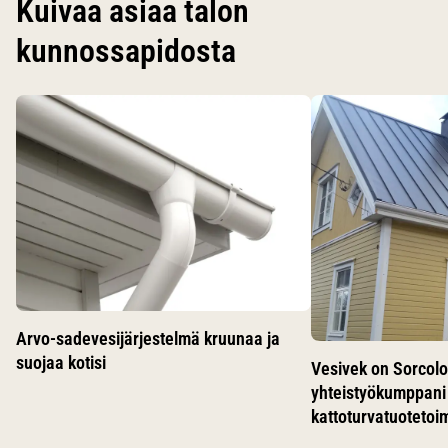
Kuivaa asiaa talon
kunnossapidosta
Käytä nuolinäppäimiä siirtyäksesi karusellin diojen välillä.
Arvo-sadevesijärjestelmä kruunaa ja
suojaa kotisi
Vesivek on Sorcolo
yhteistyökumppani 
kattoturvatuotetoi