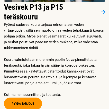
Vesivek P13 ja P15
teräskouru
Pyöreä sadevesikouru tarjoaa erinomaisen veden
virtaavuuden, sillä sen muoto ohjaa veden tehokkaasti kourun
pohjaa pitkin. Myös pienet vesimäärät kulkeutuvat sujuvasti,
ja roskat poistuvat pääosin veden mukana, mikä vähentää
tukkeutumisen riskiä.
Kouru valmistetaan molemmin puolin Nova-pinnoitetusta
teräksestä, joka takaa hyvän sään- ja korroosionkeston.
Kiinnityksessä käytettävät patentoidut kannakkeet ovat
huomattavasti perinteisiä ratkaisuja lujempia ja kestävät
luotettavasti pohjoismaiset lumi- ja jääkuormat.
Kotimainen suunnittelu ja tuotanto.
PYYDÄ TARJOUS