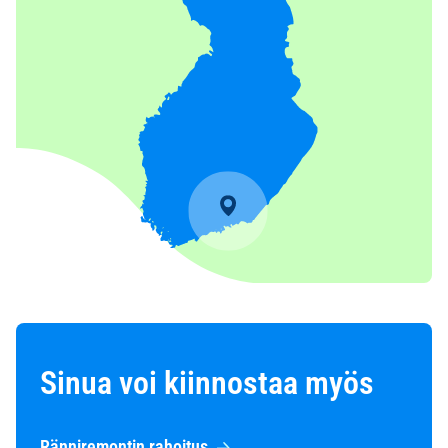
Sinua voi kiinnostaa myös
Ränniremontin rahoitus