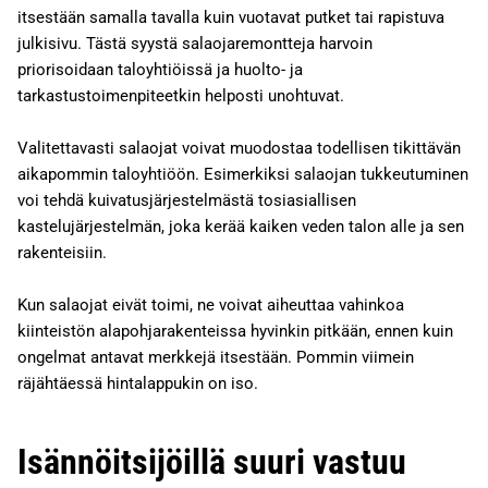
itsestään samalla tavalla kuin vuotavat putket tai rapistuva
julkisivu. Tästä syystä salaojaremontteja harvoin
priorisoidaan taloyhtiöissä ja huolto- ja
tarkastustoimenpiteetkin helposti unohtuvat.
Valitettavasti salaojat voivat muodostaa todellisen tikittävän
aikapommin taloyhtiöön. Esimerkiksi salaojan tukkeutuminen
voi tehdä kuivatusjärjestelmästä tosiasiallisen
kastelujärjestelmän, joka kerää kaiken veden talon alle ja sen
rakenteisiin.
Kun salaojat eivät toimi, ne voivat aiheuttaa vahinkoa
kiinteistön alapohjarakenteissa hyvinkin pitkään, ennen kuin
ongelmat antavat merkkejä itsestään. Pommin viimein
räjähtäessä hintalappukin on iso.
Isännöitsijöillä suuri vastuu