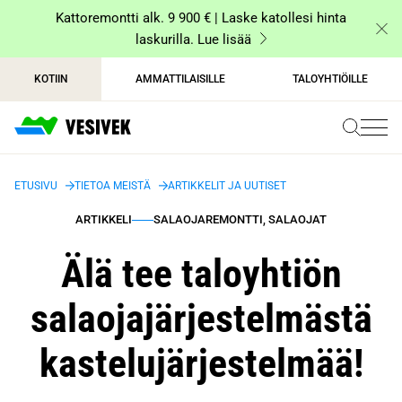
Siirry
Kattoremontti alk. 9 900 € | Laske katollesi hinta
sisältöön
laskurilla. Lue lisää
KOTIIN
AMMATTILAISILLE
TALOYHTIÖILLE
ETUSIVU
TIETOA MEISTÄ
ARTIKKELIT JA UUTISET
ARTIKKELI
SALAOJAREMONTTI, SALAOJAT
Älä tee taloyhtiön
salaojajärjestelmästä
kastelujärjestelmää!