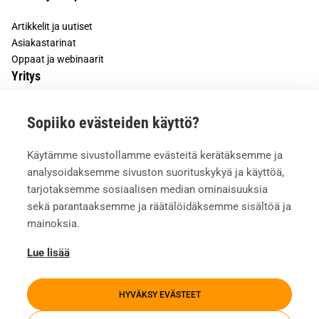
Artikkelit ja uutiset
Asiakastarinat
Oppaat ja webinaarit
Yritys
Tietoa meistä
Sopiiko evästeiden käyttö?
Asiakkaiden kokemuksia
Meille töihin
Käytämme sivustollamme evästeitä kerätäksemme ja
Yhteystiedot
analysoidaksemme sivuston suorituskykyä ja käyttöä,
Mediapankki
tarjotaksemme sosiaalisen median ominaisuuksia
sekä parantaaksemme ja räätälöidäksemme sisältöä ja
mainoksia.
Lue lisää
HYVÄKSY EVÄSTEET