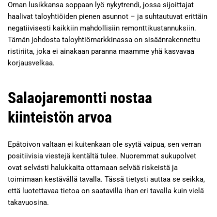
Oman lusikkansa soppaan lyö nykytrendi, jossa sijoittajat
haalivat taloyhtiöiden pienen asunnot – ja suhtautuvat erittäin
negatiivisesti kaikkiin mahdollisiin remonttikustannuksiin.
Tämän johdosta taloyhtiömarkkinassa on sisäänrakennettu
ristiriita, joka ei ainakaan paranna maamme yhä kasvavaa
korjausvelkaa.
Salaojaremontti nostaa
kiinteistön arvoa
Epätoivon valtaan ei kuitenkaan ole syytä vaipua, sen verran
positiivisia viestejä kentältä tulee. Nuoremmat sukupolvet
ovat selvästi halukkaita ottamaan selvää riskeistä ja
toimimaan kestävällä tavalla. Tässä tietysti auttaa se seikka,
että luotettavaa tietoa on saatavilla ihan eri tavalla kuin vielä
takavuosina.