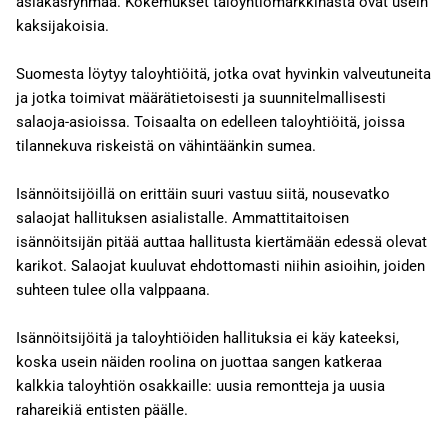
asiakasryhmää. Kokemukset taloyhtiömarkkinasta ovat usein
kaksijakoisia.
Suomesta löytyy taloyhtiöitä, jotka ovat hyvinkin valveutuneita
ja jotka toimivat määrätietoisesti ja suunnitelmallisesti
salaoja-asioissa. Toisaalta on edelleen taloyhtiöitä, joissa
tilannekuva riskeistä on vähintäänkin sumea.
Isännöitsijöillä on erittäin suuri vastuu siitä, nousevatko
salaojat hallituksen asialistalle. Ammattitaitoisen
isännöitsijän pitää auttaa hallitusta kiertämään edessä olevat
karikot. Salaojat kuuluvat ehdottomasti niihin asioihin, joiden
suhteen tulee olla valppaana.
Isännöitsijöitä ja taloyhtiöiden hallituksia ei käy kateeksi,
koska usein näiden roolina on juottaa sangen katkeraa
kalkkia taloyhtiön osakkaille: uusia remontteja ja uusia
rahareikiä entisten päälle.