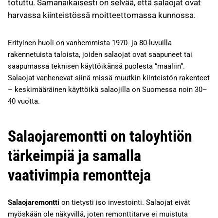
totuttu. Samanaikaisesti on selvää, että salaojat ovat
harvassa kiinteistössä moitteettomassa kunnossa.
Erityinen huoli on vanhemmista 1970- ja 80-luvuilla
rakennetuista taloista, joiden salaojat ovat saapuneet tai
saapumassa teknisen käyttöikänsä puolesta ”maaliin”.
Salaojat vanhenevat siinä missä muutkin kiinteistön rakenteet
– keskimääräinen käyttöikä salaojilla on Suomessa noin 30–
40 vuotta.
Salaojaremontti on taloyhtiön
tärkeimpiä ja samalla
vaativimpia remontteja
Salaojaremontti
on tietysti iso investointi. Salaojat eivät
myöskään ole näkyvillä, joten remonttitarve ei muistuta