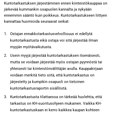
Kuntotarkastuksen järjestäminen ennen kiinteistökauppaa on
järkevää kummankin osapuolen kannalta ja nykyään
ennemmin sääntö kuin poikkeus. Kuntotarkastukseen liittyen
kannattaa huomioida seuraavat seikat:
Ostajan ennakkotarkastusvelvollisuus ei edellytä
kuntotarkastusta eikä ostaja voi sitä järjestää ilman
myyjän myötävaikutusta.
Usein myyjä järjestää kuntotarkastuksen itsenäisesti,
mutta se voidaan järjestää myös ostajan pyynnöstä tai
yhteisesti tai kiinteistönvälittäjän avulla. Kauppakirjaan
voidaan merkitä tieto siitä, että kuntotarkastus on
järjestetty ja kumpikin osapuoli on tietoinen
kuntotarkastusraportin sisällöstä.
Kuntotarkastusta tilattaessa on tärkeää huolehtia, että
tarkastus on KH-suoritusohjeen mukainen. Vaikka KH-
kuntotarkastuskaan ei kerro kaikkea kaupan kohteen