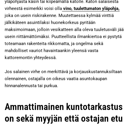
yläpohjasta käsin tai kiipeämällä katolle. Katon salaisesta
virheestä esimerkki voisi olla
vino, tuulettumaton yläpohja,
joka on usein riskirakenne. Muutettaessa kylmää vinttiä
jälkikäteen asuintilaksi huonekorkeus pyritään
maksimoimaan, jolloin vesikatteen alla oleva tuuletusväli jää
usein riittämättömäksi. Puutteellista ilmankiertoa ei pystytä
toteamaan rakenteita rikkomatta, ja ongelma sekä
mahdolliset vauriot havaintaankin yleensä vasta
kattoremontin yhteydessä.
Jos salainen virhe on merkittävä ja korjauskustannuksiltaan
olennainen, ostajalla on oikeus vaatia asuntokaupan
hinnanalennusta tai purkua.
Ammattimainen kuntotarkastus
on sekä myyjän että ostajan etu