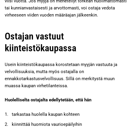
viisi vuotta. Jos myyjä on menetellyt törkeän huolimattomasti
tai kunnianvastaisesti ja arvottomasti, voi ostaja vedota
virheeseen viiden vuoden määräajan jälkeenkin.
Ostajan vastuut
kiinteistökaupassa
Usein kiinteistökaupassa korostetaan myyjän vastuuta ja
velvollisuuksia, mutta myös ostajalla on
ennakkotarkastusvelvollisuus. Sillä on merkitystä muun
muassa kaupan virhetilanteissa.
Huolelliselta ostajalta edellytetään, että hän
tarkastaa huolella kaupan kohteen
kiinnittää huomiota vaurioepäilyihin