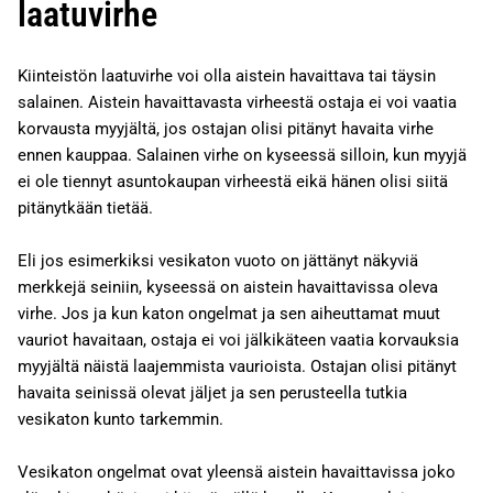
laatuvirhe
Kiinteistön laatuvirhe voi olla aistein havaittava tai täysin
salainen. Aistein havaittavasta virheestä ostaja ei voi vaatia
korvausta myyjältä, jos ostajan olisi pitänyt havaita virhe
ennen kauppaa. Salainen virhe on kyseessä silloin, kun myyjä
ei ole tiennyt asuntokaupan virheestä eikä hänen olisi siitä
pitänytkään tietää.
Eli jos esimerkiksi vesikaton vuoto on jättänyt näkyviä
merkkejä seiniin, kyseessä on aistein havaittavissa oleva
virhe. Jos ja kun katon ongelmat ja sen aiheuttamat muut
vauriot havaitaan, ostaja ei voi jälkikäteen vaatia korvauksia
myyjältä näistä laajemmista vaurioista. Ostajan olisi pitänyt
havaita seinissä olevat jäljet ja sen perusteella tutkia
vesikaton kunto tarkemmin.
Vesikaton ongelmat ovat yleensä aistein havaittavissa joko