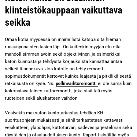
kiinteistökauppaan vaikuttava
seikka
Omaa kotia myydessä on inhimillistä katsoa sitä hieman
ruusunpunaisten lasien läpi. On kuitenkin myyjän etu olla
mahdollisimman avoin sekä objektiivinen, ja esimerkiksi
katon kunnosta ja tehdyistä korjauksista kannattaa antaa
selkeä tilannekuva. Jos katolle on tehty remontti,
sopimusdokumentit kertovat kuinka laajasta ja pitkäikäisestä
ratkaisusta on kyse. Ns.
pellinvaihtoremontti
ei ole sama kuin
kokonaisvaltainen kattoremontti, joka sisältää myös
ruoteiden sekä aluskatteen vaihdon.
Vesivekin maksuton kuntotarkastus tehdään KH-
suoritusohjeen mukaisesti ja siinä tarkastetaan kattavasti
vesikatteen, yläpohjan, kattoturvan, sadevesijärjestelmän sekä
räystäiden ja otsalaudoituksen kunto. Raportti sisältää myös