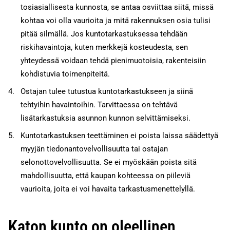
tosiasiallisesta kunnosta, se antaa osviittaa siitä, missä
kohtaa voi olla vaurioita ja mitä rakennuksen osia tulisi
pitää silmällä. Jos kuntotarkastuksessa tehdään
riskihavaintoja, kuten merkkejä kosteudesta, sen
yhteydessä voidaan tehdä pienimuotoisia, rakenteisiin
kohdistuvia toimenpiteitä.
Ostajan tulee tutustua kuntotarkastukseen ja siinä
tehtyihin havaintoihin. Tarvittaessa on tehtävä
lisätarkastuksia asunnon kunnon selvittämiseksi.
Kuntotarkastuksen teettäminen ei poista laissa säädettyä
myyjän tiedonantovelvollisuutta tai ostajan
selonottovelvollisuutta. Se ei myöskään poista sitä
mahdollisuutta, että kaupan kohteessa on piileviä
vaurioita, joita ei voi havaita tarkastusmenettelyllä.
Katon kunto on oleellinen