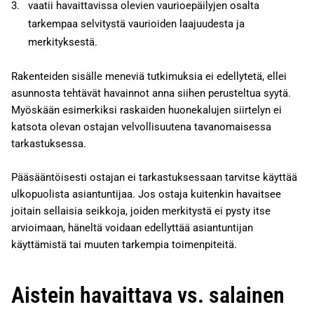
vaatii havaittavissa olevien vaurioepäilyjen osalta
tarkempaa selvitystä vaurioiden laajuudesta ja
merkityksestä.
Rakenteiden sisälle meneviä tutkimuksia ei edellytetä, ellei
asunnosta tehtävät havainnot anna siihen perusteltua syytä.
Myöskään esimerkiksi raskaiden huonekalujen siirtelyn ei
katsota olevan ostajan velvollisuutena tavanomaisessa
tarkastuksessa.
Pääsääntöisesti ostajan ei tarkastuksessaan tarvitse käyttää
ulkopuolista asiantuntijaa. Jos ostaja kuitenkin havaitsee
joitain sellaisia seikkoja, joiden merkitystä ei pysty itse
arvioimaan, häneltä voidaan edellyttää asiantuntijan
käyttämistä tai muuten tarkempia toimenpiteitä.
Aistein havaittava vs. salainen