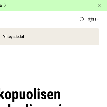
ää
Fi
Yhteystiedot
lkopuolisen