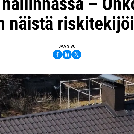
hallinnassa – Onk
n näistä riskitekijö
JAA SIVU