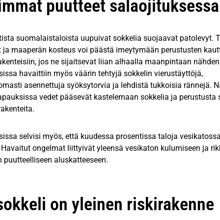
immat puutteet salaojituksessa
ista suomalaistaloista uupuivat sokkelia suojaavat patolevyt. T
t ja maaperän kosteus voi päästä imeytymään perustusten kautt
kenteisiin, jos ne sijaitsevat liian alhaalla maanpintaan nähden
issa havaittiin myös väärin tehtyjä sokkelin vierustäyttöjä,
masti asennettuja syöksytorvia ja lehdistä tukkoisia rännejä. 
tapauksissa vedet pääsevät kastelemaan sokkelia ja perustusta 
akenteita.
issa selvisi myös, että kuudessa prosentissa taloja vesikatoss
Havaitut ongelmat liittyivät yleensä vesikaton kulumiseen ja ri
 puutteelliseen aluskatteeseen.
sokkeli on yleinen riskirakenne