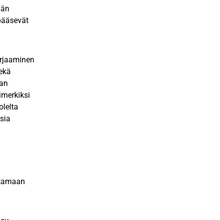
ään
 pääsevät
orjaaminen
sekä
jan
imerkiksi
olelta
sia
ntamaan