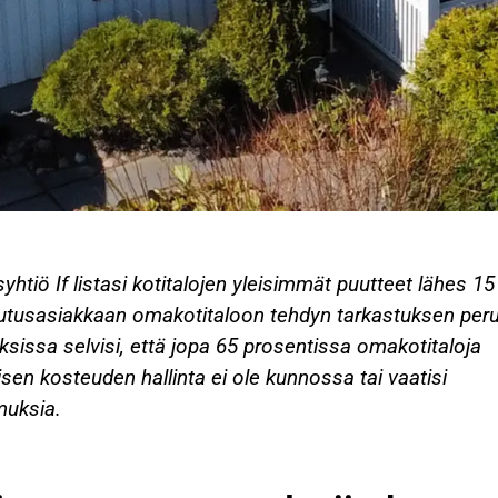
htiö If listasi kotitalojen yleisimmät puutteet lähes 15
utusasiakkaan omakotitaloon tehdyn tarkastuksen peru
ksissa selvisi, että jopa 65 prosentissa omakotitaloja
isen kosteuden hallinta ei ole kunnossa tai vaatisi
muksia.