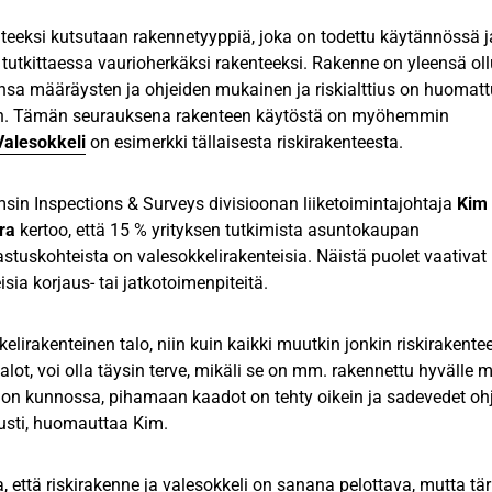
nteeksi kutsutaan rakennetyyppiä, joka on todettu käytännössä j
 tutkittaessa vaurioherkäksi rakenteeksi. Rakenne on yleensä o
nsa määräysten ja ohjeiden mukainen ja riskialttius on huomatt
en. Tämän seurauksena rakenteen käytöstä on myöhemmin
Valesokkeli
on esimerkki tällaisesta riskirakenteesta.
sin Inspections & Surveys divisioonan liiketoimintajohtaja
Kim
ra
kertoo, että 15 % yrityksen tutkimista asuntokaupan
stuskohteista on valesokkelirakenteisia. Näistä puolet vaativat
isia korjaus- tai jatkotoimenpiteitä.
elirakenteinen talo, niin kuin kaikki muutkin jonkin riskirakente
lot, voi olla täysin terve, mikäli se on mm. rakennettu hyvälle m
s on kunnossa, pihamaan kaadot on tehty oikein ja sadevedet oh
tusti, huomauttaa Kim.
, että riskirakenne ja valesokkeli on sanana pelottava, mutta tä