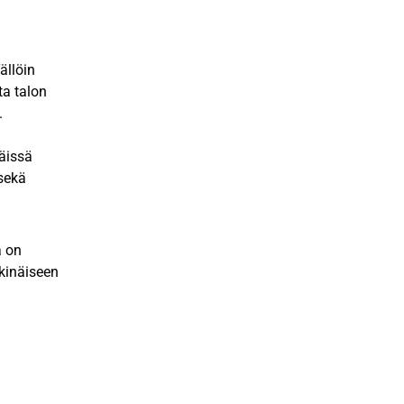
ällöin
a talon
.
Näissä
sekä
a on
kkinäiseen