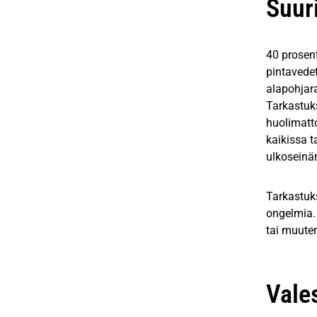
Suur
40 prosent
pintavede
alapohjara
Tarkastuks
huolimatto
kaikissa 
ulkoseinär
Tarkastuks
ongelmia. 
tai muuten
Vale