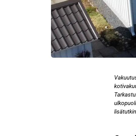
Vakuutusy
kotivaku
Tarkastu
ulkopuol
lisätutki