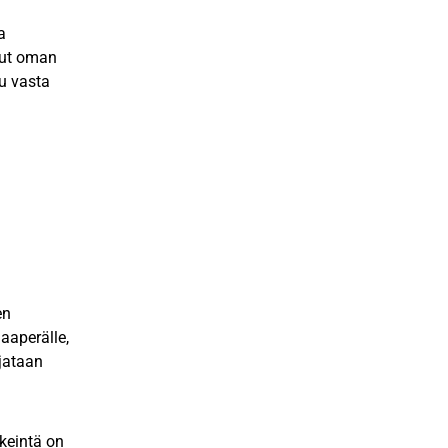
a
llut oman
u vasta
en
aaperälle,
jataan
rkeintä on