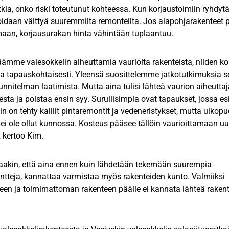
tkia, onko riski toteutunut kohteessa. Kun korjaustoimiin ryhdyt
voidaan välttyä suuremmilta remonteilta. Jos alapohjarakenteet
maan, korjausurakan hinta vähintään tuplaantuu.
dämme valesokkelin aiheuttamia vaurioita rakenteista, niiden k
na tapauskohtaisesti. Yleensä suosittelemme jatkotutkimuksia 
nnitelman laatimista. Mutta aina tulisi lähteä vaurion aiheutta
sta ja poistaa ensin syy. Surullisimpia ovat tapaukset, jossa es
hin on tehty kalliit pintaremontit ja vedeneristykset, mutta ulkopu
 ei ole ollut kunnossa. Kosteus pääsee tällöin vaurioittamaan uu
, kertoo Kim.
aakin, että aina ennen kuin lähdetään tekemään suurempia
ntteja, kannattaa varmistaa myös rakenteiden kunto. Valmiiksi
neen ja toimimattoman rakenteen päälle ei kannata lähteä rake