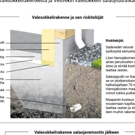
valesokkelirakenteesta ja Vesivekin valesokkelin salaojitusratka