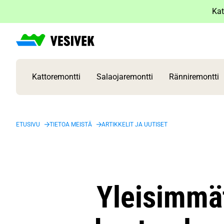
Siirry
Kat
sisältöön
Kattoremontti
Salaojaremontti
Ränniremontti
ETUSIVU
TIETOA MEISTÄ
ARTIKKELIT JA UUTISET
Yleisimmät