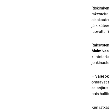
Riskirake
rakenteita
aikakaute
jälkikäte
luovuttu.
Raksystem
Malmivaa
kuntotarka
jonkinaste
– Valesokk
omaavat ta
salaojitu
pois halli
Kim jatkaa