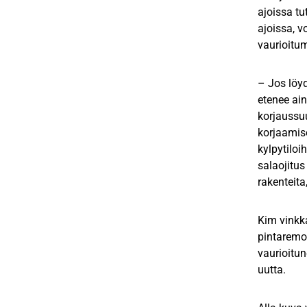
ajoissa tu
ajoissa, 
vaurioitu
– Jos löy
etenee ai
korjaussuu
korjaamise
kylpytiloi
salaojitus
rakenteita
Kim vinkk
pintaremo
vaurioitu
uutta.