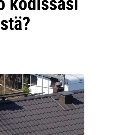
o kodissasi
istä?