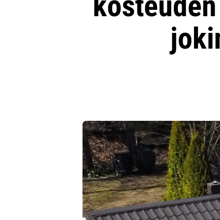
kosteuden 
joki